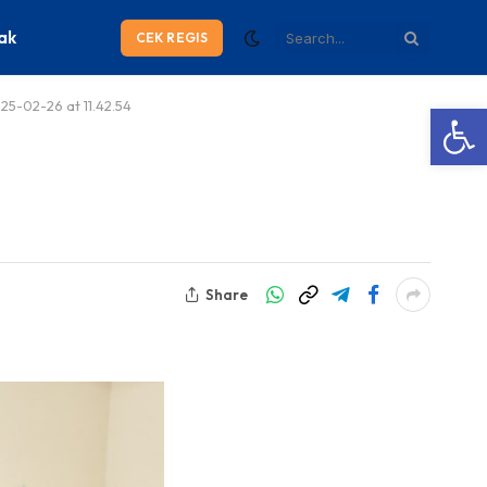
ak
CEK REGIS
5-02-26 at 11.42.54
Open
Share