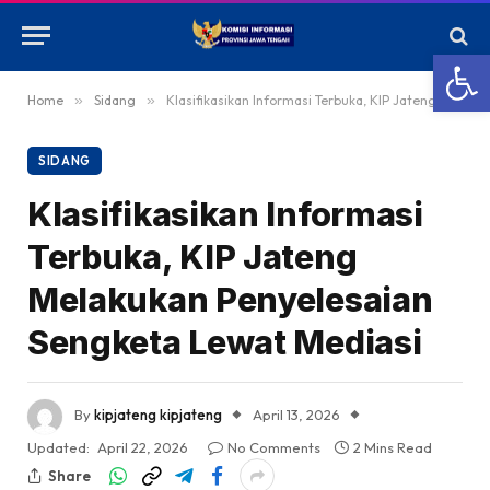
Open
Home
»
Sidang
»
Klasifikasikan Informasi Terbuka, KIP Jateng Melakukan Penyelesaian Sengketa Lewat Mediasi
SIDANG
Klasifikasikan Informasi
Terbuka, KIP Jateng
Melakukan Penyelesaian
Sengketa Lewat Mediasi
By
kipjateng kipjateng
April 13, 2026
Updated:
April 22, 2026
No Comments
2 Mins Read
Share