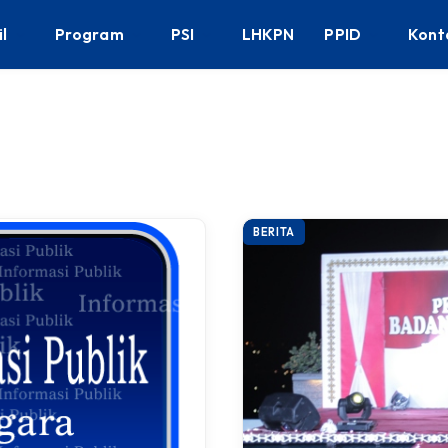
il
Program
PSI
LHKPN
PPID
Kont
BERITA