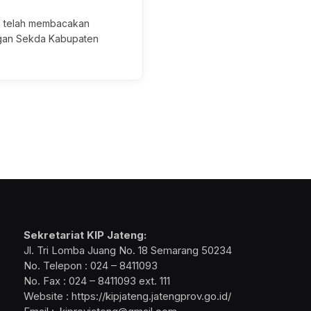
ah telah membacakan
ngan Sekda Kabupaten
Sekretariat KIP Jateng:
Jl. Tri Lomba Juang No. 18 Semarang 50234
No. Telepon : 024 – 8411093
No. Fax : 024 – 8411093 ext. 111
Website : https://kipjateng.jatengprov.go.id/