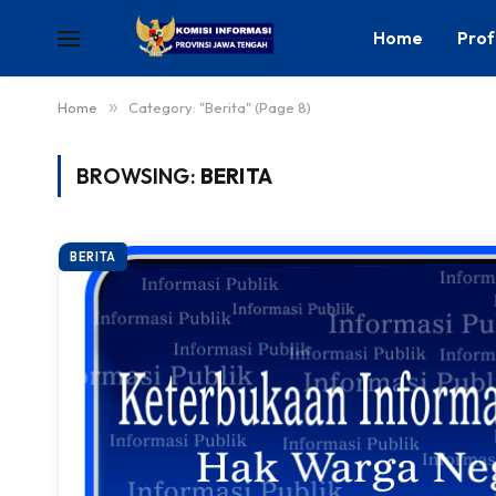
Home
Prof
Home
»
Category: "Berita" (Page 8)
BROWSING:
BERITA
BERITA