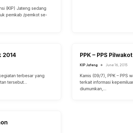
si (KIP) Jateng sedang
ntuk pemkab /pemkot se-
k 2014
PPK – PPS Pilwakot
KIP Jateng
June 16, 2015
kegiatan terbesar yang
Kamis (09/7), PPK – PPS w
atan tersebut…
terkait informasi kepemilua
diumumkan,…
hon