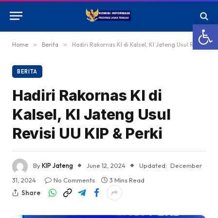
Open
Home
»
Berita
»
Hadiri Rakornas KI di Kalsel, KI Jateng Usul Revisi UU KIP & Perki
BERITA
Hadiri Rakornas KI di
Kalsel, KI Jateng Usul
Revisi UU KIP & Perki
By
KIP Jateng
June 12, 2024
Updated:
December
31, 2024
No Comments
3 Mins Read
Share