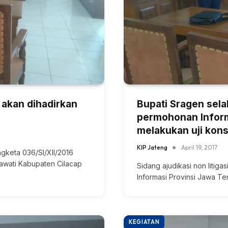
 akan dihadirkan
Bupati Sragen sel
permohonan Inform
melakukan uji kon
KIP Jateng
April 19, 2017
ngketa 036/SI/XII/2016
awati Kabupaten Cilacap
Sidang ajudikasi non litiga
Informasi Provinsi Jawa 
KEGIATAN