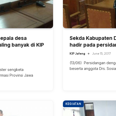
epala desa
Sekda Kabupaten D
ling banyak di KIP
hadir pada persid
KIP Jateng
June 15, 2017
(13/06) Persidangan denga
beserta anggota Drs. Sosi
ister sengketa
rmasi Provinsi Jawa
KEGIATAN