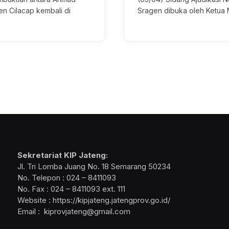
n Cilacap kembali di
Sragen dibuka oleh Ketua 
Sekretariat KIP Jateng:
Jl. Tri Lomba Juang No. 18 Semarang 50234
No. Telepon : 024 – 8411093
No. Fax : 024 – 8411093 ext. 111
Website : https://kipjateng.jatengprov.go.id/
Email : kiprovjateng@gmail.com