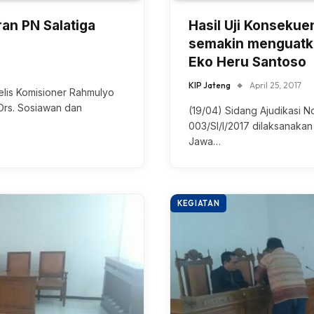
an PN Salatiga
Hasil Uji Konsekue
semakin menguatk
Eko Heru Santoso
KIP Jateng
April 25, 2017
elis Komisioner Rahmulyo
Drs. Sosiawan dan
(19/04) Sidang Ajudikasi 
003/SI/I/2017 dilaksanakan
Jawa…
KEGIATAN