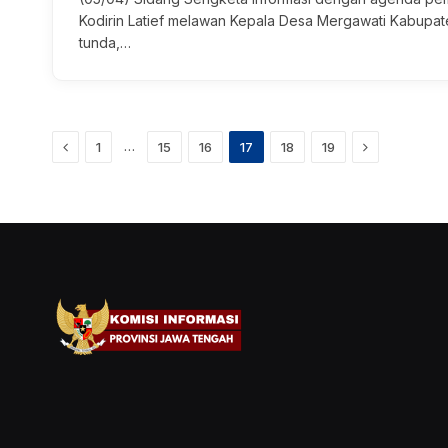
Kodirin Latief melawan Kepala Desa Mergawati Kabupate
tunda,…
Previous
Next
…
1
15
16
17
18
19