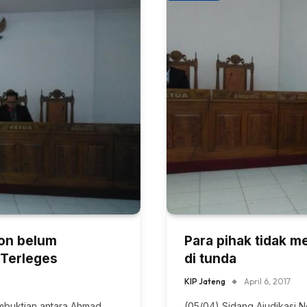
on belum
Para pihak tidak m
 Terleges
di tunda
KIP Jateng
April 6, 2017
mbuktian antara Ahmad
(05/04) Sidang Ajudikasi N