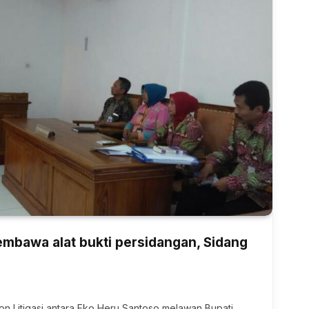
embawa alat bukti persidangan, Sidang
on Litigasi antara Eko Heru Santoso melawan Bupati